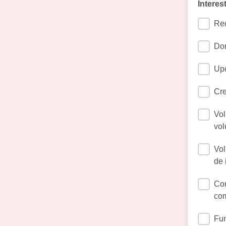
Interes
Rec
Don
Upc
Cre
Vol
vol
Vol
de 
Com
com
Fun